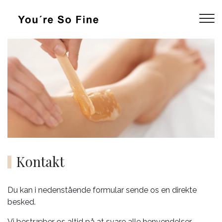
Gå
til
hovedindhold
Kontakt
Du kan i nedenstående formular sende os en direkte
besked.
Vi bestræber os altid på at svare alle henvendelser