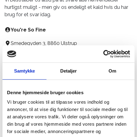
hurtigst muligt - men giv os endeligt et kald hvis du har
brug for et svar idag.
You're So Fine
Smedegyden 3, 8860 Ulstrup
Tlf:
26 83 23 03
E-mail:
info@youresofine.dk
Samtykke
Detaljer
Om
CVR: 33665199
Denne hjemmeside bruger cookies
Følg os på Facebook
Vi bruger cookies til at tilpasse vores indhold og
annoncer, til at vise dig funktioner til sociale medier og til
Kontakt os
at analysere vores trafik. Vi deler også oplysninger om
din brug af vores hjemmeside med vores partnere inden
Du kan let og hurtigt sende os en besked i nedenstående
for sociale medier, annonceringspartnere og
formular.